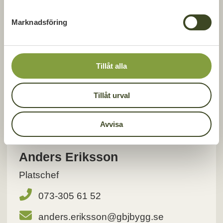
e
s
Marknadsföring
v
a
l
Tillåt alla
Tillåt urval
Avvisa
Anders Eriksson
Platschef
073-305 61 52
anders.eriksson@gbjbygg.se