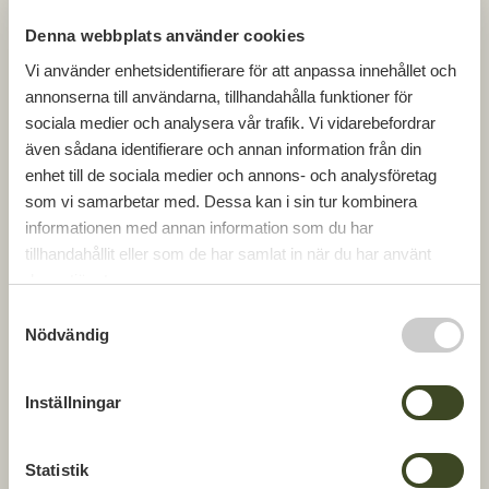
Denna webbplats använder cookies
Vi använder enhetsidentifierare för att anpassa innehållet och
annonserna till användarna, tillhandahålla funktioner för
sociala medier och analysera vår trafik. Vi vidarebefordrar
även sådana identifierare och annan information från din
enhet till de sociala medier och annons- och analysföretag
som vi samarbetar med. Dessa kan i sin tur kombinera
informationen med annan information som du har
Andreas Christiansen
tillhandahållit eller som de har samlat in när du har använt
deras tjänster.
Platschef
S
Nödvändig
0766-66 35 50
a
m
andreas.christiansen@gbjbygg.se
t
Inställningar
y
c
k
Statistik