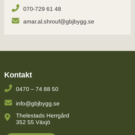
070-729 61 48
amar.al.shrouf@gbjbygg.se
Kontakt
0470 – 74 88 50
info@gbjbygg.se
Thelestads Herrgård
352 55 Växjö