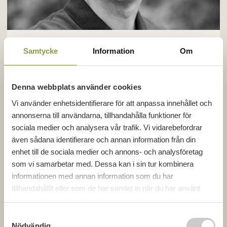
Kim Eriksson
Samtycke
Information
Om
Avdelningschef entreprenad
Denna webbplats använder cookies
0733-90 95 06
Vi använder enhetsidentifierare för att anpassa innehållet och
kim.eriksson@gbjbygg.se
annonserna till användarna, tillhandahålla funktioner för
sociala medier och analysera vår trafik. Vi vidarebefordrar
även sådana identifierare och annan information från din
enhet till de sociala medier och annons- och analysföretag
som vi samarbetar med. Dessa kan i sin tur kombinera
informationen med annan information som du har
tillhandahållit eller som de har samlat in när du har använt
deras tjänster.
S
Nödvändig