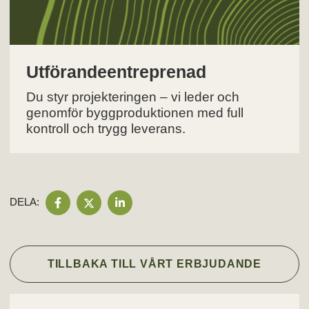
Utförandeentreprenad
Du styr projekteringen – vi leder och
genomför byggproduktionen med full
kontroll och trygg leverans.
DELA
DELA
DELA
DELA:
PÅ
PÅ
PÅ
FACEBOOK
TWITTER
LINKEDIN
TILLBAKA TILL VÅRT ERBJUDANDE