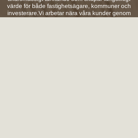
värde för både fastighetsägare, kommuner och
investerare.Vi arbetar nära våra kunder genom
hela processen och anpassar alltid upplägget
efter projektets unika krav, komplexitet och mål.