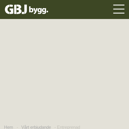
Hem
-
Vårt erbjudande
-
Entreprenad