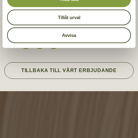
Skogskärret 2 – Växjö, Nylanda
Tillåt urval
Avvisa
DELA
DELA
DELA
DELA:
PÅ
PÅ
PÅ
FACEBOOK
TWITTER
LINKEDIN
TILLBAKA TILL VÅRT ERBJUDANDE