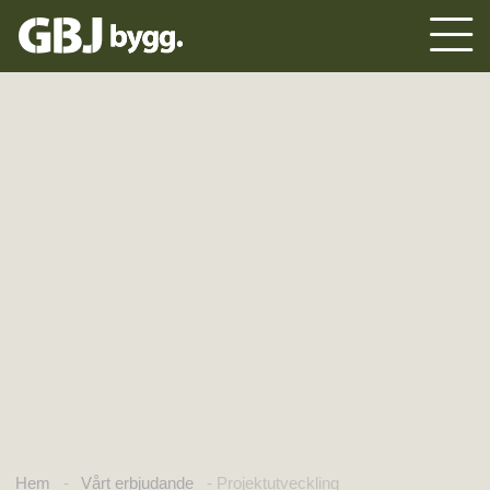
Hem
-
Vårt erbjudande
-
Projektutveckling