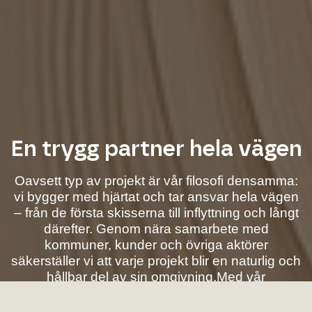
En trygg partner hela vägen
Oavsett typ av projekt är vår filosofi densamma:
vi bygger med hjärtat och tar ansvar hela vägen
– från de första skisserna till inflyttning och långt
därefter. Genom nära samarbete med
kommuner, kunder och övriga aktörer
säkerställer vi att varje projekt blir en naturlig och
hållbar del av sin omgivning.Med vår
småländska envishet, gedigna erfarenhet och
passion för kvalitet ser vi till att varje projekt