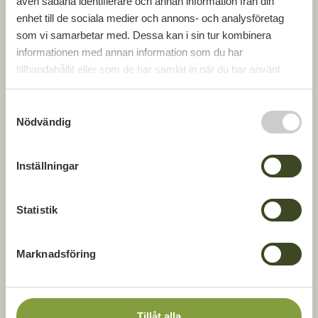
Industrifastighet till salu
även sådana identifierare och annan information från din
enhet till de sociala medier och annons- och analysföretag
Fläkten 12 – Växjö, Öster
som vi samarbetar med. Dessa kan i sin tur kombinera
informationen med annan information som du har
tillhandahållit eller som de har samlat in när du har använt
deras tjänster.
S
Nödvändig
a
m
t
Inställningar
y
c
k
Statistik
e
s
Marknadsföring
v
a
l
Industrifastighet till salu
Tillåt alla