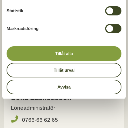
c
k
Statistik
e
s
Marknadsföring
v
a
l
Tillåt alla
Tillåt urval
Avvisa
Sofia Zackeusson
Löneadministratör
0766-66 62 65