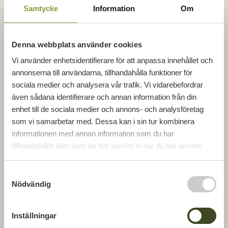
Samtycke
Information
Om
Denna webbplats använder cookies
Vi använder enhetsidentifierare för att anpassa innehållet och
annonserna till användarna, tillhandahålla funktioner för
sociala medier och analysera vår trafik. Vi vidarebefordrar
även sådana identifierare och annan information från din
enhet till de sociala medier och annons- och analysföretag
som vi samarbetar med. Dessa kan i sin tur kombinera
Hanna Öhman
informationen med annan information som du har
tillhandahållit eller som de har samlat in när du har använt
Ekonomi / administration
deras tjänster.
070-197 59 60
S
Nödvändig
a
hanna.ohman@gbjbygg.se
m
t
Inställningar
y