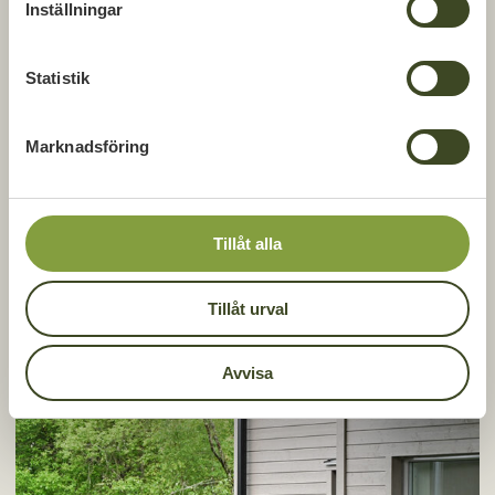
Inställningar
y
c
k
Statistik
e
s
Marknadsföring
v
a
l
Tillåt alla
Tillåt urval
Avvisa