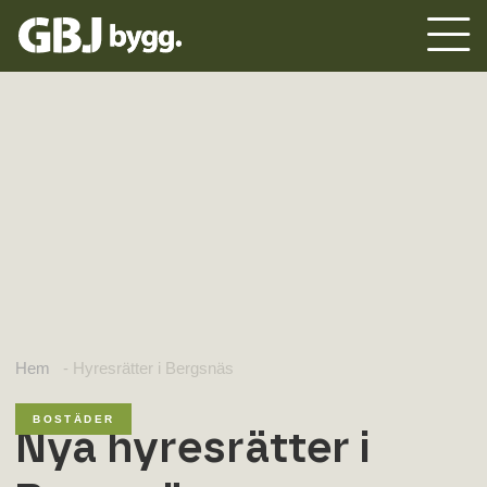
Hem
-
Hyresrätter i Bergsnäs
BOSTÄDER
Nya hyresrätter i