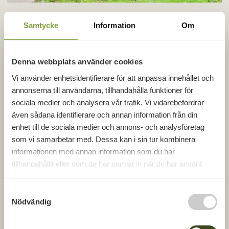
Samtycke
Information
Om
Denna webbplats använder cookies
Vi använder enhetsidentifierare för att anpassa innehållet och
annonserna till användarna, tillhandahålla funktioner för
sociala medier och analysera vår trafik. Vi vidarebefordrar
även sådana identifierare och annan information från din
enhet till de sociala medier och annons- och analysföretag
som vi samarbetar med. Dessa kan i sin tur kombinera
informationen med annan information som du har
tillhandahållit eller som de har samlat in när du har använt
deras tjänster.
S
Nödvändig
a
m
t