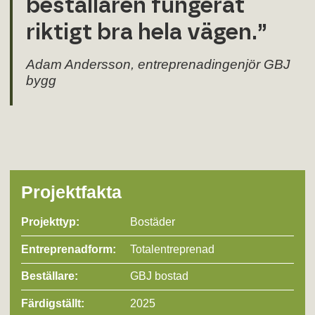
beställaren fungerat
riktigt bra hela vägen.”
Adam Andersson, entreprenadingenjör GBJ
bygg
Projektfakta
Projekttyp:
Bostäder
Entreprenad­form:
Totalentreprenad
Beställare:
GBJ bostad
Färdigställt:
2025