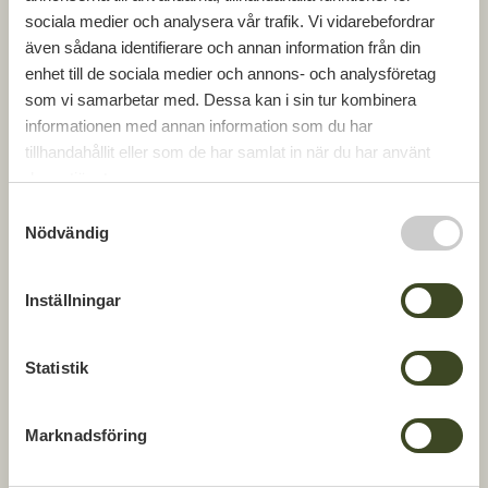
sociala medier och analysera vår trafik. Vi vidarebefordrar
även sådana identifierare och annan information från din
enhet till de sociala medier och annons- och analysföretag
som vi samarbetar med. Dessa kan i sin tur kombinera
informationen med annan information som du har
tillhandahållit eller som de har samlat in när du har använt
deras tjänster.
S
Nödvändig
a
m
t
Inställningar
y
c
k
Statistik
e
s
Marknadsföring
v
a