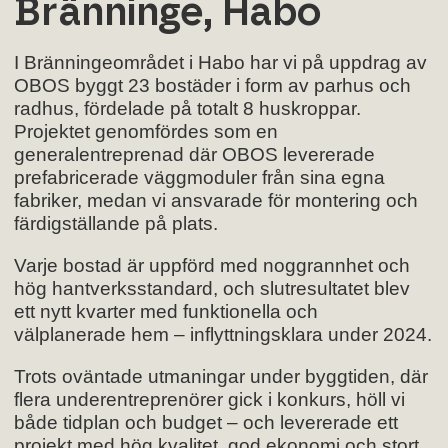
Bränninge, Habo
I Bränningeområdet i Habo har vi på uppdrag av
OBOS byggt 23 bostäder i form av parhus och
radhus, fördelade på totalt 8 huskroppar.
Projektet genomfördes som en
generalentreprenad där OBOS levererade
prefabricerade väggmoduler från sina egna
fabriker, medan vi ansvarade för montering och
färdigställande på plats.
Varje bostad är uppförd med noggrannhet och
hög hantverksstandard, och slutresultatet blev
ett nytt kvarter med funktionella och
välplanerade hem – inflyttningsklara under 2024.
Trots oväntade utmaningar under byggtiden, där
flera underentreprenörer gick i konkurs, höll vi
både tidplan och budget – och levererade ett
projekt med hög kvalitet, god ekonomi och stort