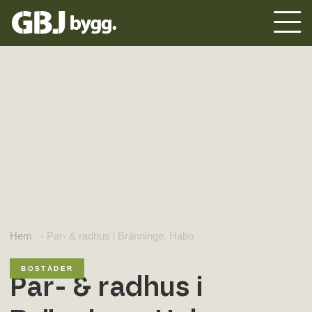
Hem
-
Par- & radhus i Bränninge, Habo
BOSTÄDER
Par- & radhus i