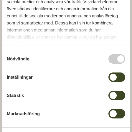
sociala medier och analysera vår trafik. Vi vidarebefordrar
även sådana identifierare och annan information från din
enhet till de sociala medier och annons- och analysföretag
som vi samarbetar med. Dessa kan i sin tur kombinera
informationen med annan information som du har
tillhandahållit eller som de har samlat in när du har använt
deras tjänster.
S
Nödvändig
a
m
t
Inställningar
y
c
k
Statistik
e
s
Marknadsföring
v
a
l