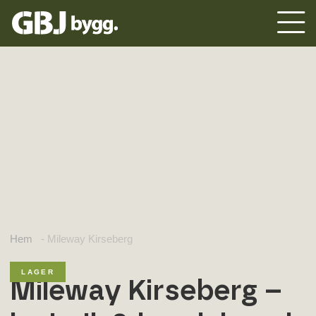
Hem
-
Mileway Kirseberg
LAGER
Mileway Kirseberg –