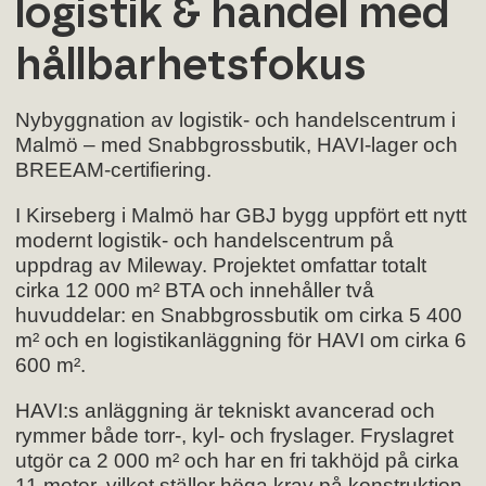
logistik & handel med
hållbarhetsfokus
Nybyggnation av logistik- och handelscentrum i
Malmö – med Snabbgrossbutik, HAVI-lager och
BREEAM-certifiering.
I Kirseberg i Malmö har GBJ bygg uppfört ett nytt
modernt logistik- och handelscentrum på
uppdrag av Mileway. Projektet omfattar totalt
cirka 12 000 m² BTA och innehåller två
huvuddelar: en Snabbgrossbutik om cirka 5 400
m² och en logistikanläggning för HAVI om cirka 6
600 m².
HAVI:s anläggning är tekniskt avancerad och
rymmer både torr-, kyl- och fryslager. Fryslagret
utgör ca 2 000 m² och har en fri takhöjd på cirka
11 meter, vilket ställer höga krav på konstruktion,