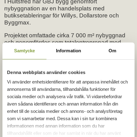
I Hultsfred har GBJ bygg genomfört
nybyggnation av en handelsplats med
butiksetableringar för Willys, Dollarstore och
Byggmax.
Projektet omfattade cirka 7 000 m² nybyggnad
och genomfördes som totalentreprenad med
byggstart i april 2021. Slutbesiktning skedde i
Samtycke
Information
Om
mars 2022. Beställare var Famera.
Denna webbplats använder cookies
Vi använder enhetsidentifierare för att anpassa innehållet och
Projektfakta
annonserna till användarna, tillhandahålla funktioner för
sociala medier och analysera vår trafik. Vi vidarebefordrar
Projekttyp:
Handel
även sådana identifierare och annan information från din
Entreprenad­form:
Totalentreprenad
enhet till de sociala medier och annons- och analysföretag
som vi samarbetar med. Dessa kan i sin tur kombinera
Beställare:
Famera
informationen med annan information som du har
Färdigställt:
2022
tillhandahållit eller som de har samlat in när du har använt