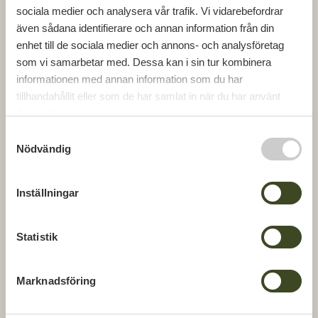
sociala medier och analysera vår trafik. Vi vidarebefordrar
TILLBAKA TILL REFERENSPROJEKT
även sådana identifierare och annan information från din
enhet till de sociala medier och annons- och analysföretag
som vi samarbetar med. Dessa kan i sin tur kombinera
informationen med annan information som du har
tillhandahållit eller som de har samlat in när du har använt
deras tjänster.
S
Nödvändig
a
m
t
Inställningar
y
c
k
Statistik
e
s
Marknadsföring
v
a