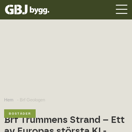
Hem
-
Brf Geologen
BOSTÄDER
Brf Trummens Strand – Ett
av Europas största KL-