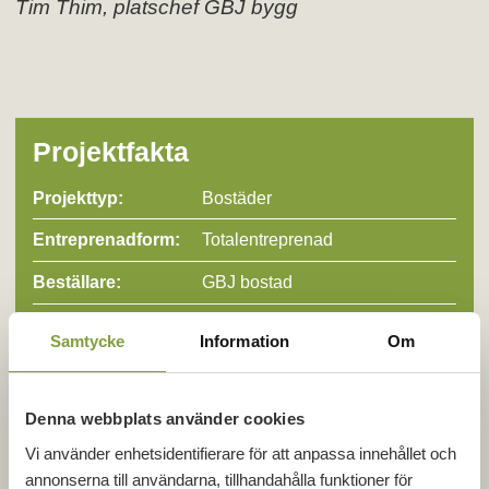
Tim Thim, platschef GBJ bygg
Projektfakta
Projekttyp:
Bostäder
Entreprenad­form:
Totalentreprenad
Beställare:
GBJ bostad
Färdigställt:
2019
Samtycke
Information
Om
Beskrivning:
Ett av Europas största KL-
träprojekt. Prisbelönat för sin
hållbarhet, skala och
Denna webbplats använder cookies
arkitektoniska kvalitet.
Vi använder enhetsidentifierare för att anpassa innehållet och
annonserna till användarna, tillhandahålla funktioner för