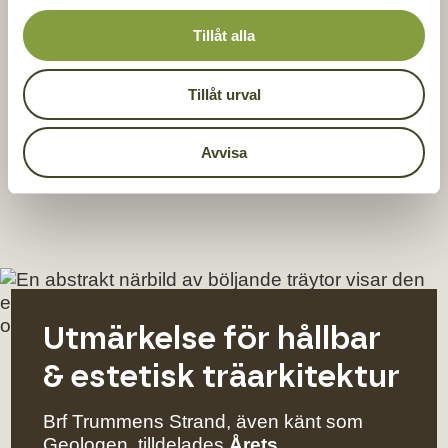
l
Tillåt alla
Tillåt urval
Avvisa
Utmärkelse för hållbar
& estetisk träarkitektur
Brf Trummens Strand, även känt som
Geologen, tilldelades
Årets