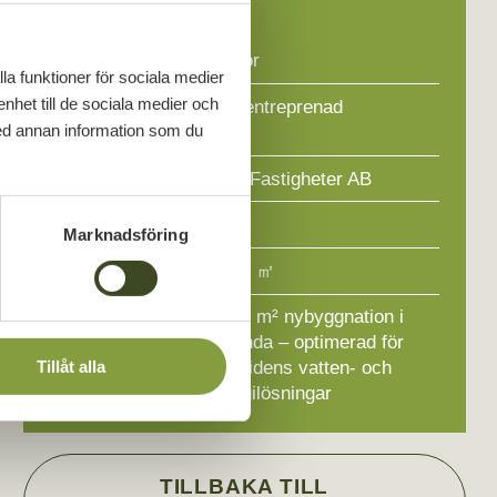
Projektfakta
Projekttyp:
Kontor
la funktioner för sociala medier
enhet till de sociala medier och
Entreprenad­
Totalentreprenad
ed annan information som du
form:
Beställare:
DFG Fastigheter AB
Färdigställt:
2024
Marknadsföring
Yta:
5 000 ㎡
Beskrivning:
5 000 m² nybyggnation i
Nylanda – optimerad för
Tillåt alla
framtidens vatten- och
energilösningar
TILLBAKA TILL