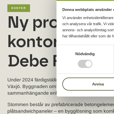
KONTOR
Denna webbplats använder 
Ny produktio
Vi använder enhetsidentifierare 
och analysera vår trafik. Vi vid
annons- och analysföretag som
kontorsanlägg
har tillhandahållit eller som de 
S
Debe Flow Gro
Nödvändig
a
m
t
y
c
Under 2024 färdigställde vi på GBJ bygg en ny 
Avvisa
k
Växjö. Byggnaden omfattar totalt 5 000 m² BTA o
e
sammanhängande enhet. Projektet genomförs som
s
v
Stommen består av prefabricerade betongelement 
a
plåtsandwichpaneler – en bygglösning som komb