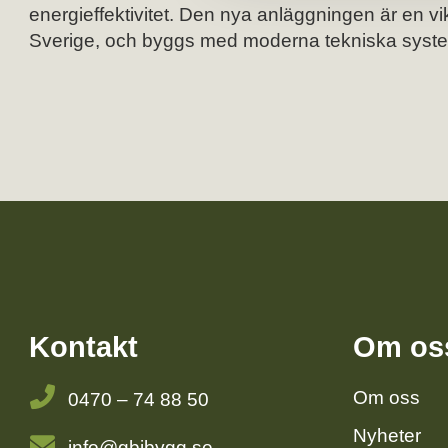
l
energieffektivitet. Den nya anläggningen är en v
Sverige, och byggs med moderna tekniska system
Kontakt
Om os
Om oss
0470 – 74 88 50
Nyheter
info@gbjbygg.se