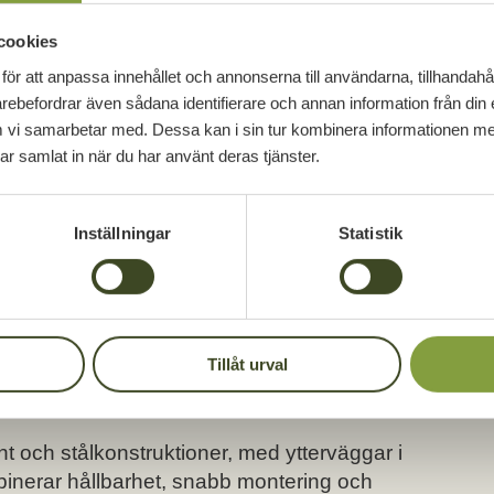
cookies
ns- och
för att anpassa innehållet och annonserna till användarna, tillhandahål
arebefordrar även sådana identifierare och annan information från din 
 vi samarbetar med. Dessa kan i sin tur kombinera informationen m
ning för
har samlat in när du har använt deras tjänster.
up i Växjö
Inställningar
Statistik
anläggning för Debe Flow Group på Nylanda,
Tillåt urval
ch kombinerar produktion, lager och kontor i en
 en totalentreprenad i en etapp.
och stålkonstruktioner, med ytterväggar i
inerar hållbarhet, snabb montering och