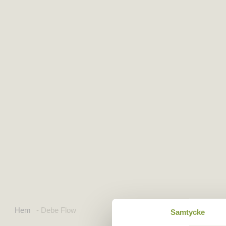
Hem
-
Debe Flow
Samtycke