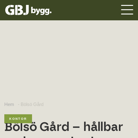
Hem
-
Bölsö Gård
KONTOR
Bölsö Gård – hållbar