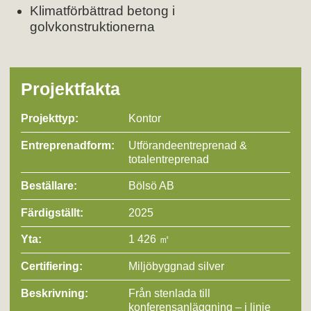
Klimatförbättrad betong i
golvkonstruktionerna
Projektfakta
Projekttyp:
Kontor
Entreprenad­form:
Utförandeentreprenad &
totalentreprenad
Beställare:
Bölsö AB
Färdigställt:
2025
Yta:
1 426 ㎡
Certifiering:
Miljöbyggnad silver
Beskrivning:
Från stenlada till
konferensanläggning – i linje