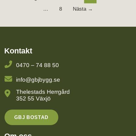
…
8
Nästa →
Kontakt
0470 – 74 88 50
info@gbjbygg.se
Thelestads Herrgård
352 55 Växjö
GBJ BOSTAD