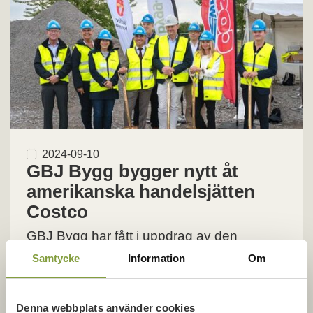
2024-09-10
GBJ Bygg bygger nytt åt
amerikanska handelsjätten
Costco
GBJ Bygg har fått i uppdrag av den
internationella detaljhandelsjätten Costco
Samtycke
Information
Om
att bygga deras första nybyggda
anläggning i Sverige. Anläggningen
omfattar cirka 16 000 kvadratmeter och
Denna webbplats använder cookies