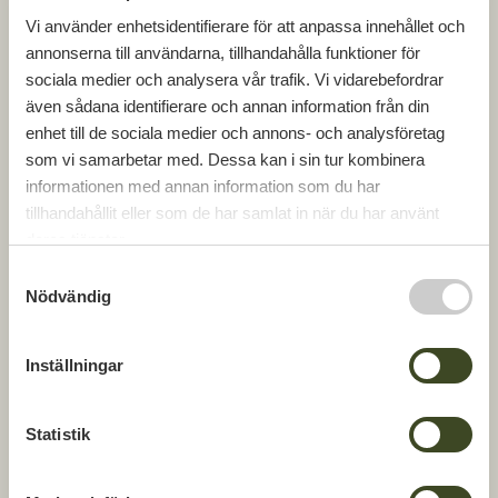
kommer att va...
Vi använder enhetsidentifierare för att anpassa innehållet och
LÄS MER
annonserna till användarna, tillhandahålla funktioner för
sociala medier och analysera vår trafik. Vi vidarebefordrar
även sådana identifierare och annan information från din
PRESSRELEASE
enhet till de sociala medier och annons- och analysföretag
som vi samarbetar med. Dessa kan i sin tur kombinera
informationen med annan information som du har
tillhandahållit eller som de har samlat in när du har använt
deras tjänster.
S
Nödvändig
a
m
t
Inställningar
y
c
2024-05-20
k
Statistik
GBJ Byggs nya landmärke i
e
Sandsbro snart färdigt
s