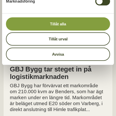
Marknadsföring
v
Resan hit har varit lång men väldigt snart
a
står Sandsbros nya landmärke färdigt, Brf
l
Helgablick. Nu bjuder GBJ Bygg in
allmänheten att besöka kvarteret för första
Tillåt alla
gången. Tillsammans med GBJ Bygg k...
Tillåt urval
LÄS MER
Avvisa
PRESSRELEASE
2023-11-16
GBJ Bygg tar steget in på
logistikmarknaden
GBJ Bygg har förvärvat ett markområde
om 210.000 kvm av Benders, som har ägt
marken under en längre tid. Markområdet
är beläget utmed E20 söder om Varberg, i
direkt anslutning till Himle trafikplat...