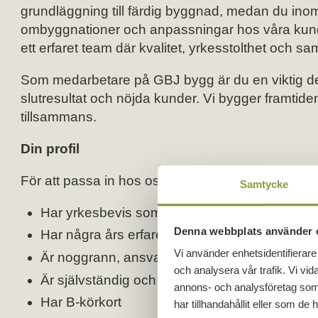
grundläggning till färdig byggnad, medan du inom
ombyggnationer och anpassningar hos våra kunder.
ett erfaret team där kvalitet, yrkesstolthet och sa
Som medarbetare på GBJ bygg är du en viktig del 
slutresultat och nöjda kunder. Vi bygger framt
tillsammans.
Din profil
För att passa in hos oss ser vi att du:
Samtycke
Har yrkesbevis som trä- eller betongarbetare
Denna webbplats använder 
Har några års erfarenhet av byggproduktion
Vi använder enhetsidentifierare 
Är noggrann, ansvarsfull och har en positiv in
och analysera vår trafik. Vi vid
Är självständig och initiativrik, men trivs ocks
annons- och analysföretag som
Har B-körkort
har tillhandahållit eller som de 