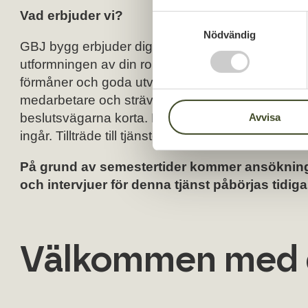
Vad erbjuder vi?
S
Nödvändig
a
GBJ bygg erbjuder dig möjligheten till ett varier
m
utformningen av din roll. Förutom trevliga och en
t
förmåner och goda utvecklingsmöjligheter i en sp
y
medarbetare och strävar efter en familjär och öp
c
beslutsvägarna korta. Din placeringsort kommer 
Avvisa
k
e
ingår. Tillträde till tjänsten är enligt överenskomm
s
På grund av semestertider kommer ansökninga
v
och intervjuer för denna tjänst påbörjas tidig
a
l
Välkommen med 