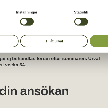
Inställningar
Statistik
ande jobb med stort utrymme att själv påverka
gagerade kollegor erbjuder vi dig även en rad
ännande arbetsmiljö. Vi värdesätter våra
pen stämning, där taket är högt och
att vara i Karlskrona men resor inom Blekinge
Tillåt urval
else.
r ej behandlas förrän efter sommaren. Urval
ast vecka 34.
din ansökan