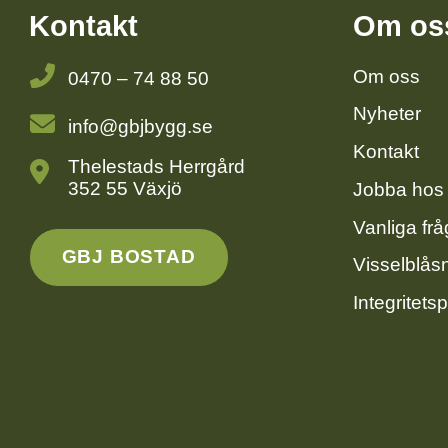
Kontakt
Om os
Om oss
0470 – 74 88 50
Nyheter
info@gbjbygg.se
Kontakt
Thelestads Herrgård
352 55 Växjö
Jobba hos
Vanliga frå
GBJ BOSTAD
Visselblås
Integritetsp