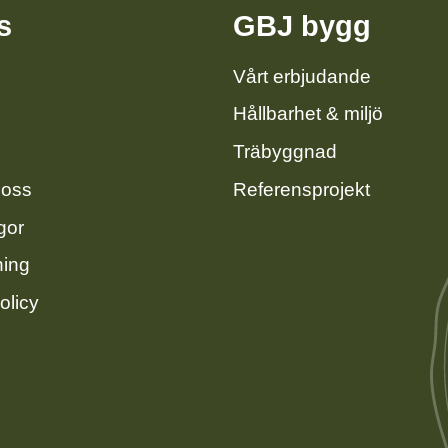
s
GBJ bygg
Vårt erbjudande
Hållbarhet & miljö
Träbyggnad
 oss
Referensprojekt
gor
ning
olicy