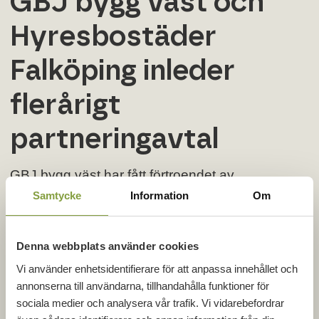
GBJ bygg väst och
Hyresbostäder
Falköping inleder
flerårigt
partneringavtal
GBJ bygg väst har fått förtroendet av
Hyresbostäder Falköping att ingå ett flerårigt
Samtycke
Information
Om
partneringavtal för kommande ROT-renoveringar
i Falköping. Samarbetet omfattar ett inledande
projekt med möjlighet till fortsatta etapper i
Denna webbplats använder cookies
Hyresbostäder Falköpings fastighetsbestånd.
Vi använder enhetsidentifierare för att anpassa innehållet och
– Vi är stolta och glada över att ha fått
annonserna till användarna, tillhandahålla funktioner för
förtroendet. Det här är ett viktigt uppdrag där vi
sociala medier och analysera vår trafik. Vi vidarebefordrar