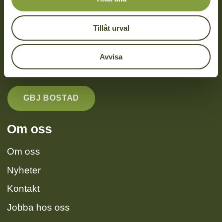
0470 – 74 88 50
Tillåt urval
info@gbjbygg.se
Thelestads Herrgård
Avvisa
352 55 Växjö
GBJ BOSTAD
Om oss
Om oss
Nyheter
Kontakt
Jobba hos oss