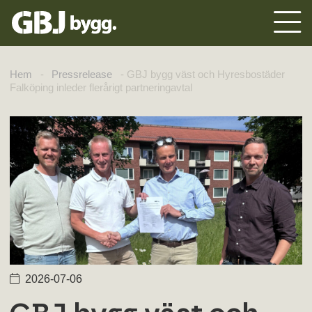
Hem
-
Pressrelease
-
GBJ bygg väst och Hyresbostäder
Falköping inleder flerårigt partneringavtal
2026-07-06