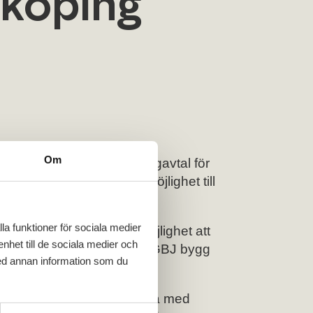
lköping
Om
ngå ett flerårigt partneringavtal för
inledande projekt med möjlighet till
la funktioner för sociala medier
iktigt uppdrag där vi får möjlighet att
enhet till de sociala medier och
 Fredrik Dahlström, vd på GBJ bygg
ed annan information som du
 och kan därefter fortsätta med