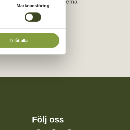
0- och 1970-talet där åtgärderna
Marknadsföring
Tillåt alla
Följ oss