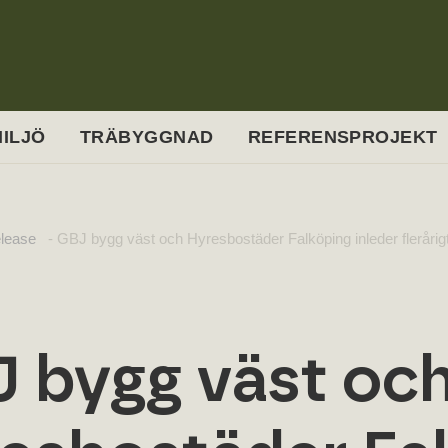
ILJÖ
TRÄBYGGNAD
REFERENSPROJEKT
lease
-
GBJ bygg väst och Hyresbostäder Falköping inleder flerårigt
 bygg väst oc