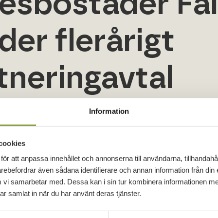
esbostäder Fa
der flerårigt
tneringavtal
Information
 har fått förtroendet av Hyresbostäder Falköping att i
-renoveringar i Falköping. Samarbetet omfattar ett 
apper i Hyresbostäder Falköpings fastighetsbestånd.
cookies
för att anpassa innehållet och annonserna till användarna, tillhandahål
 och glada över att ha fått förtroendet. Det här är ett v
arebefordrar även sådana identifierare och annan information från din 
r erfarenhet av ombyggnation och partnering, säger
 vi samarbetar med. Dessa kan i sin tur kombinera informationen m
har samlat in när du har använt deras tjänster.
nleds med projektet Träsnidaren 1 på Ållebergsvägen