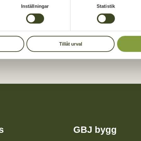
tapper. Renoveringarna omfattar fastigheter från 196
Inställningar
Statistik
 genomförs i nära samverkan mellan parterna.
LA
DELA
DELA
PÅ
PÅ
Tillåt urval
CEBOOK
TWITTER
LINKEDIN
s
GBJ bygg