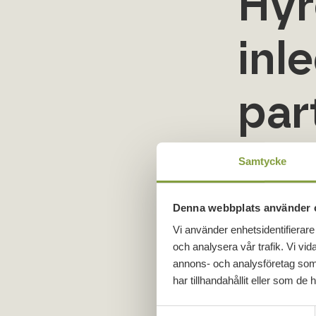
Hyr
inle
par
Samtycke
GBJ bygg väst
kommande ROT
fortsatta et
Denna webbplats använder 
Vi använder enhetsidentifierare 
– Vi är stolta
och analysera vår trafik. Vi vid
bidra med vå
annons- och analysföretag som
väst.
har tillhandahållit eller som de 
Samarbetet i
S