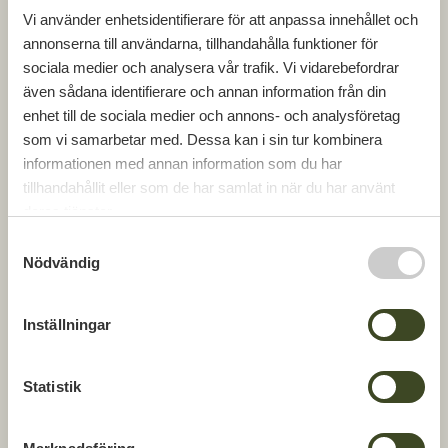
Vi använder enhetsidentifierare för att anpassa innehållet och
Projektet är ett exempel på hållbar utveckling där
annonserna till användarna, tillhandahålla funktioner för
befintliga byggnader återbrukas och anpassas
sociala medier och analysera vår trafik. Vi vidarebefordrar
för framtidens behov.
även sådana identifierare och annan information från din
– Genom att utveckla Tallgården skapar vi ett
enhet till de sociala medier och annons- och analysföretag
attraktivt tillskott av nya boendeformer i en by
som vi samarbetar med. Dessa kan i sin tur kombinera
med stark gemenskap och entreprenörsanda,
informationen med annan information som du har
samtidigt som vi bevarar platsens identitet, säger
tillhandahållit eller som de har samlat in när du har använt
Johan Nilsson, affärs- & projektutvecklare på
deras tjänster.
GBJ bostad.
S
Nödvändig
a
Arbetet med programhandling och bygglov
m
inleds nu i samarbete med Fredblad Arkitekter,
t
med ambition om säljstart för den första etappen
Inställningar
y
under 2027.
c
.
k
Statistik
e
s
DELA
DELA
DELA