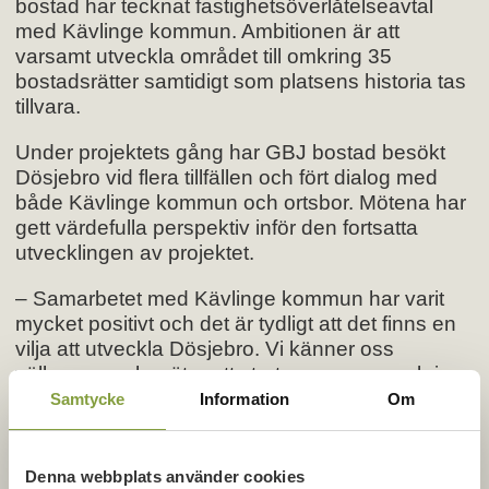
bostad har tecknat fastighetsöverlåtelseavtal
med Kävlinge kommun. Ambitionen är att
varsamt utveckla området till omkring 35
bostadsrätter samtidigt som platsens historia tas
tillvara.
Under projektets gång har GBJ bostad besökt
Dösjebro vid flera tillfällen och fört dialog med
både Kävlinge kommun och ortsbor. Mötena har
gett värdefulla perspektiv inför den fortsatta
utvecklingen av projektet.
– Samarbetet med Kävlinge kommun har varit
mycket positivt och det är tydligt att det finns en
vilja att utveckla Dösjebro. Vi känner oss
välkomna och möter ett stort engagemang kring
projektet – inte minst en glädje över att
Samtycke
Information
Om
Tallgården tas om hand och får nytt liv, säger
Johanna Thörn Nordstrand, affärsutvecklare på
GBJ bostad.
Denna webbplats använder cookies