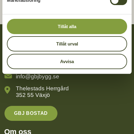
Marknadsföring
DELA:
v
PÅ
PÅ
PÅ
a
FACEBOOK
TWITTER
LINKEDIN
l
Tillåt alla
Tillåt urval
Kontakt
Avvisa
0470 – 74 88 50
info@gbjbygg.se
Thelestads Herrgård
352 55 Växjö
GBJ BOSTAD
Om oss