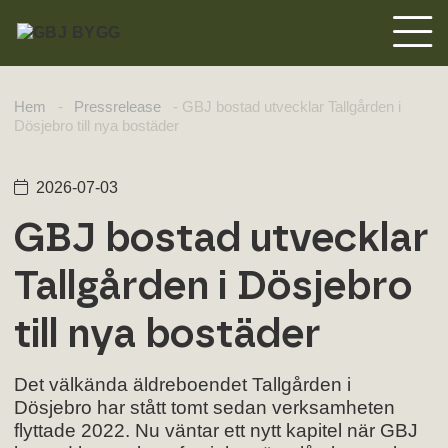
Hem
-
Pressrelease
-
GBJ bostad utvecklar Tallgården i
Dösjebro till nya bostäder
2026-07-03
GBJ bostad utvecklar
Tallgården i Dösjebro
till nya bostäder
Det välkända äldreboendet Tallgården i
Dösjebro har stått tomt sedan verksamheten
flyttade 2022. Nu väntar ett nytt kapitel när GBJ