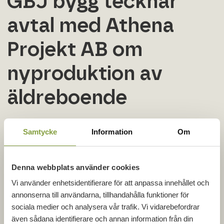
GBJ bygg tecknar
avtal med Athena
Projekt AB om
nyproduktion av
äldreboende
GBJ bygg har ingått avtal med Athena Projekt
Samtycke
Information
Om
AB om uppförandet av ett nytt äldreboende med
50 lägenheter i Bräkne-Hoby. Projektet omfattar
en nybyggnation i två våningsplan med en total
Denna webbplats använder cookies
yta om cirka 3 700 kvadratmeter.
Vi använder enhetsidentifierare för att anpassa innehållet och
Utöver bostäderna ingår även tillhörande
annonserna till användarna, tillhandahålla funktioner för
utemiljö samt komplementbyggnader.
sociala medier och analysera vår trafik. Vi vidarebefordrar
Entreprenaden genomförs som en
även sådana identifierare och annan information från din