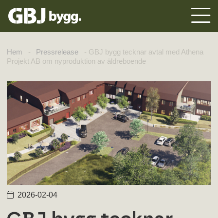
Hem
-
Pressrelease
-
GBJ bygg tecknar avtal med Athena
Projekt AB om nyproduktion av äldreboende
2026-02-04