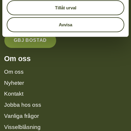
info@gbjbygg.se
Tillåt urval
Thelestads Herrgård
352 55 Växjö
Avvisa
GBJ BOSTAD
Om oss
Om oss
Nyheter
Kontakt
Jobba hos oss
Vanliga frågor
Visselblåsning