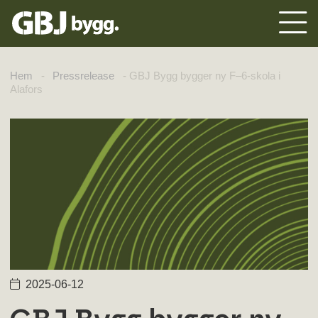
Hem
-
Pressrelease
-
GBJ Bygg bygger ny F–6-skola i
Alafors
2025-06-12