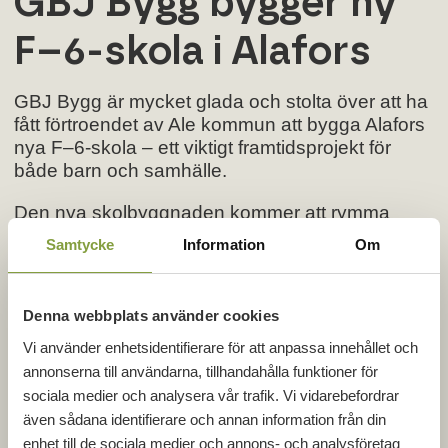
GBJ Bygg bygger ny
F–6-skola i Alafors
GBJ Bygg är mycket glada och stolta över att ha
fått förtroendet av Ale kommun att bygga Alafors
nya F–6-skola – ett viktigt framtidsprojekt för
både barn och samhälle.
Den nya skolbyggnaden kommer att rymma
hemvister för 400 elever samt innehålla storkök
Samtycke
Information
Om
för 500 elever, matsal, bibliotek och en fullstor
idrottshall. Det blir en modern och funktionell
skola med hög kvalitet i både utförande och
Denna webbplats använder cookies
miljö.
Vi använder enhetsidentifierare för att anpassa innehållet och
Projektet genomförs som ett partneringuppdrag,
annonserna till användarna, tillhandahålla funktioner för
där samverkan och gemensamt ansvarstagande
sociala medier och analysera vår trafik. Vi vidarebefordrar
står i fokus.
även sådana identifierare och annan information från din
enhet till de sociala medier och annons- och analysföretag