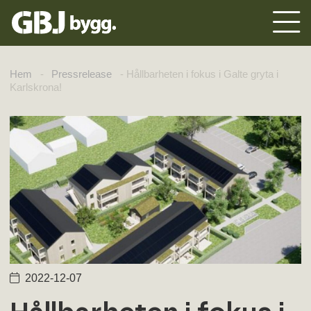
Hem
-
Pressrelease
-
Hållbarheten i fokus i Galte gryta i
Karlskrona!
2022-12-07