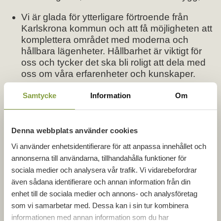
Vi är glada för ytterligare förtroende från
Karlskrona kommun och att få möjligheten att
komplettera området med moderna och
hållbara lägenheter. Hållbarhet är viktigt för
oss och tycker det ska bli roligt att dela med
oss om våra erfarenheter och kunskaper.
Samtycke
Information
Om
– Vi är glada och ser fram emot att GBJ
genom sitt fina projekt skapar förutsättningar
för ett bredare utbud på Karlskronas
Denna webbplats använder cookies
bostadsmarknad. Vi vill göra det möjligt för
Vi använder enhetsidentifierare för att anpassa innehållet och
fler att uppleva vår fantastiska kommun och
då är bostäder i olika lägen och
annonserna till användarna, tillhandahålla funktioner för
upplåtelseformer och prisnivåer en viktig
sociala medier och analysera vår trafik. Vi vidarebefordrar
faktor, avslutar Emma Swahn Nilsson.
även sådana identifierare och annan information från din
enhet till de sociala medier och annons- och analysföretag
Det är roligt att vinna
som vi samarbetar med. Dessa kan i sin tur kombinera
markanvisningstävlingen i kamp med flera
informationen med annan information som du har
andra bra förslag. Vi har sedan tidigare två