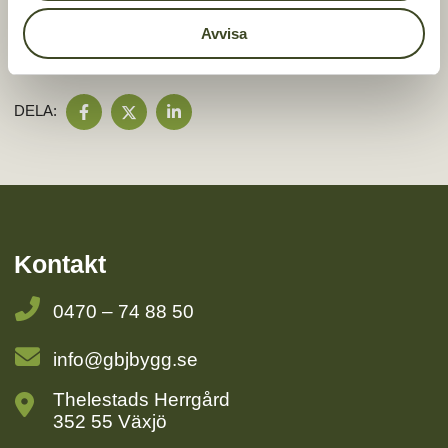
Avvisa
Fredrik Skoglund, affärsutvecklare, GBJ Bygg
DELA
DELA
DELA
DELA:
PÅ
PÅ
PÅ
FACEBOOK
TWITTER
LINKEDIN
Kontakt
0470 – 74 88 50
info@gbjbygg.se
Thelestads Herrgård
352 55 Växjö