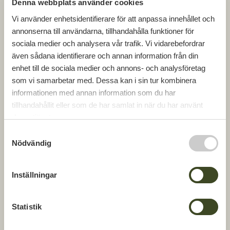
Denna webbplats använder cookies
trivsam arbetsplats, med förbättrad kvalitet och
Vi använder enhetsidentifierare för att anpassa innehållet och
minskad miljöpåverkan.
annonserna till användarna, tillhandahålla funktioner för
Stefan Roneus, vice vd GBJ Bygg AB
sociala medier och analysera vår trafik. Vi vidarebefordrar
även sådana identifierare och annan information från din
– Det finns flera positiva effekter av att bli BKMA-
enhet till de sociala medier och annons- och analysföretag
certifierade. Dels kan vi nu delta i upphandlingar
som vi samarbetar med. Dessa kan i sin tur kombinera
där certifiering är ett krav. Men det som kanske
informationen med annan information som du har
är ännu viktigare är att vi jobbar systematiskt
tillhandahållit eller som de har samlat in när du har använt
med ett värdeskapande förbättringsarbete för att
deras tjänster.
hela tiden motsvara våra kunders krav på
S
kvalitet, miljö och arbetsmiljö.
Nödvändig
a
GBJ-bygg har tidigare varit diplomerade enligt
m
POVEL som nu ersätts av BKMA. Läs mer om
t
Inställningar
BKMA här:
y
c
Byggföretagens verksamhetsledningssystem |
k
Statistik
Byggföretagen (byggforetagen.se)
e