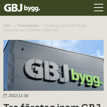
Hem
-
Pressrelease
-
Tre företag inom GBJ Bygg-
koncernen är nu BKMA-certifierade!
2022-11-16