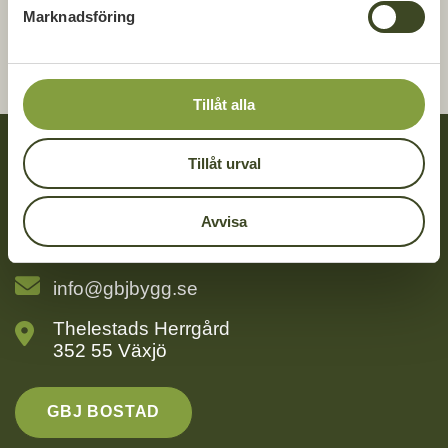
s
Marknadsföring
v
DELA
DELA
DELA
DELA:
PÅ
PÅ
PÅ
a
FACEBOOK
TWITTER
LINKEDIN
l
Tillåt alla
Tillåt urval
Kontakt
Avvisa
0470 – 74 88 50
info@gbjbygg.se
Thelestads Herrgård
352 55 Växjö
GBJ BOSTAD