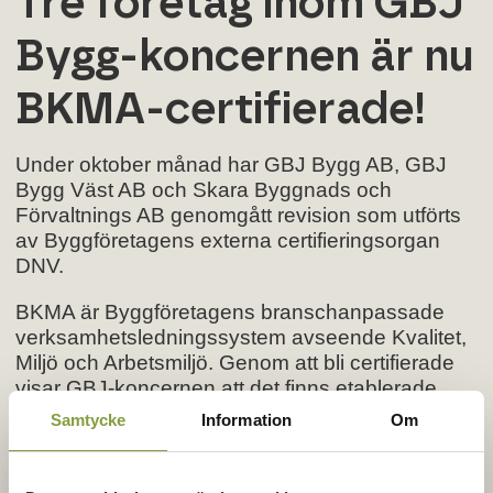
Tre företag inom GBJ
Bygg-koncernen är nu
BKMA-certifierade!
Under oktober månad har GBJ Bygg AB, GBJ
Bygg Väst AB och Skara Byggnads och
Förvaltnings AB genomgått revision som utförts
av Byggföretagens externa certifieringsorgan
DNV.
BKMA är Byggföretagens branschanpassade
verksamhetsledningssystem avseende Kvalitet,
Miljö och Arbetsmiljö. Genom att bli certifierade
visar GBJ-koncernen att det finns etablerade
arbetsrutiner som genomsyrar hela företaget;
Samtycke
Information
Om
från ledningsgrupp till arbetsplatser. Ett
kvalificerat ledningssystem hjälper företagets
anställda att utföra arbetet på en säker och