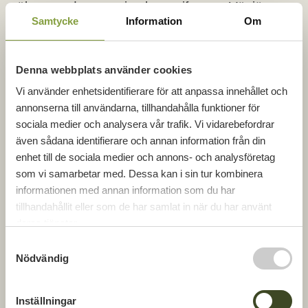
träbyggnadsstrategi och manifestera Växjö som
Samtycke
Information
Om
ledande i landet inom träbyggnation.
Vinnaren blev Micropower Group i Växjö och
motiveringen lyder
Denna webbplats använder cookies
Vi använder enhetsidentifierare för att anpassa innehållet och
” Micropower Group har med tydliga önskningar
annonserna till användarna, tillhandahålla funktioner för
och samverkan med entreprenör och arkitekt
sociala medier och analysera vår trafik. Vi vidarebefordrar
använt trä på rätt sätt där det gör nytta och
även sådana identifierare och annan information från din
skapat en ljus, trivsam och modern arbetsplats
enhet till de sociala medier och annons- och analysföretag
som visar att trä och träbyggnader är
uppskattade som kreativa utrymmen för
som vi samarbetar med. Dessa kan i sin tur kombinera
framtidens företag.
informationen med annan information som du har
tillhandahållit eller som de har samlat in när du har använt
Det är verkligen betydelsefullt att man använder
deras tjänster.
träbyggnadstekniken till att symbolisera och
S
manifestera den nya gröna teknologin, och att
Nödvändig
a
göra det på ett så fint och ambitiöst sätt både
m
inifrån och ut och inkludera vikten av den
t
biologiska mångfalden genom stora och tilltagna
Inställningar