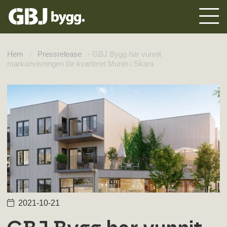
Hem
-
Pressrelease
-
GBJ Bygg har vunnit
markanvisningen för kvarteret Munin i Skara
2021-10-21