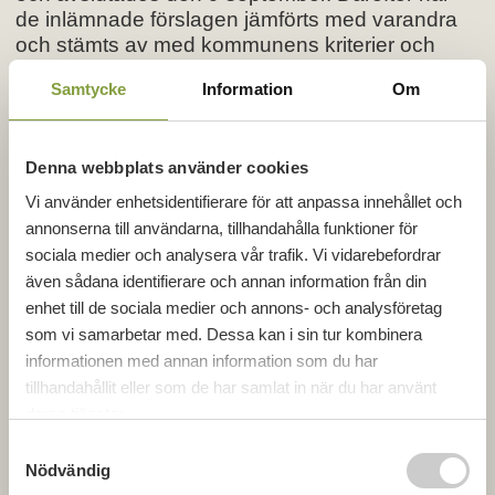
de inlämnade förslagen jämförts med varandra
och stämts av med kommunens kriterier och
önskningar. Det vinnande förslaget inlämnades
Samtycke
Information
Om
av GBJ Bostadsutveckling, som utvecklar
bostadsprojekt i hela södra Sverige.
Malin Älmegran, GBJ Bostadsutveckling säger:
Denna webbplats använder cookies
Vi använder enhetsidentifierare för att anpassa innehållet och
-Med förslaget som vi har lämnat in vill vi ska
annonserna till användarna, tillhandahålla funktioner för
skapa centrumnära och attraktiva
sociala medier och analysera vår trafik. Vi vidarebefordrar
boendemöjligheter, både för unga vuxna som
även sådana identifierare och annan information från din
ännu inte tagit steget till egen villa, och för äldre
enhet till de sociala medier och annons- och analysföretag
som vill flytta till ett bekvämt boende med nära till
som vi samarbetar med. Dessa kan i sin tur kombinera
handel, service och stadens aktiviteter.
informationen med annan information som du har
-Vi är väldigt glada att vi har fått förtroendet av
tillhandahållit eller som de har samlat in när du har använt
Skara kommun att bygga det här boendet som
deras tjänster.
präglas av livskvalitetstänk. Samt att vi ser Skara
S
som en mycket expansiv ort att få bygga
Nödvändig
a
bostäder i. Skara är ju en växande