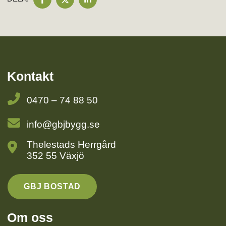
PÅ
PÅ
PÅ
FACEBOOK
TWITTER
LINKEDIN
Kontakt
0470 – 74 88 50
info@gbjbygg.se
Thelestads Herrgård
352 55 Växjö
GBJ BOSTAD
Om oss