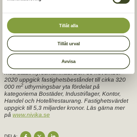
v
a
GBJ Bygg AB
l
Catharina Haglund
Telefon 0709-14 80 55,
Tillåt alla
catharina.haglund@gbjbygg.se
Tillåt urval
Nivika är ett fastighetsbolag från Småland som
förvärvar, förvaltar och utvecklar fastigheter för
långsiktig förvaltning primärt i Jönköping,
Avvisa
Värnamo och Växjö, som är expansiva orter
med stabil hyresmarknad. Den 30 november
2020 uppgick fastighetsbeståndet till cirka 320
2
000 m
uthyrningsbar yta fördelat på
kategorierna Bostäder, Industri/lager, Kontor,
Handel och Hotell/restaurang. Fastighetsvärdet
uppgick till 5,3 miljarder kronor. Läs gärna mer
på
www.nivika.se
DELA
DELA
DELA
DELA: