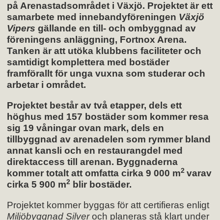
på Arenastadsområdet i Växjö. Projektet är ett
samarbete med innebandyföreningen
Växjö
Vipers
gällande en till- och ombyggnad av
föreningens anläggning, Fortnox Arena.
Tanken är att utöka klubbens faciliteter och
samtidigt komplettera med bostäder
framförallt för unga vuxna som studerar och
arbetar i området.
Projektet består av två etapper, dels ett
höghus med 157 bostäder som kommer resa
sig 19 våningar ovan mark, dels en
tillbyggnad av arenadelen som rymmer bland
annat kansli och en restaurangdel med
direktaccess till arenan. Byggnaderna
2
kommer totalt att omfatta cirka 9 000 m
varav
2
cirka 5 900 m
blir bostäder.
Projektet kommer byggas för att certifieras enligt
Miljöbyggnad Silver
och planeras stå klart under