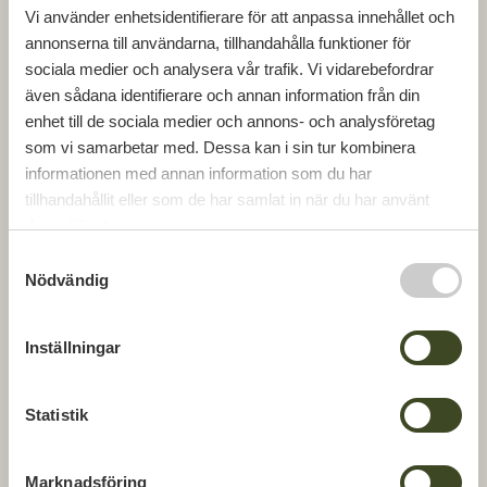
GBJ Bygg och Nivika har tidigare genomfört flera
Vi använder enhetsidentifierare för att anpassa innehållet och
gemensamma byggprojekt såväl kommersiella
annonserna till användarna, tillhandahålla funktioner för
fastigheter som bostadsprojekt.
sociala medier och analysera vår trafik. Vi vidarebefordrar
även sådana identifierare och annan information från din
-”Det är med stor glädje och entusiasm som vi
enhet till de sociala medier och annons- och analysföretag
nu kan påbörja det förtroendefulla uppdraget att
som vi samarbetar med. Dessa kan i sin tur kombinera
bygga Växjös högsta byggnad. Vi har under en
informationen med annan information som du har
intensiv period tillsammans med Nivika jobbat
tillhandahållit eller som de har samlat in när du har använt
fram ett spännande hus med ett bra värde och
deras tjänster.
en bra förvaltningsekonomi. Vi är tacksamma för
S
det förtroende Nivika visar oss och vi kommer att
Nödvändig
a
leverera ett hus som sticker ut i Växjös stadsbild
” säger Staffan Dahlström VD, GBJ Bygg
m
t
Inställningar
Presskontakt:
y
c
Nivika Fastigheter AB
k
Statistik
Stefan Angeskog, fastighetschef Växjö
e
Telefon 0708-39 83 54,
s
stefan.angeskog@nivika.se
Marknadsföring