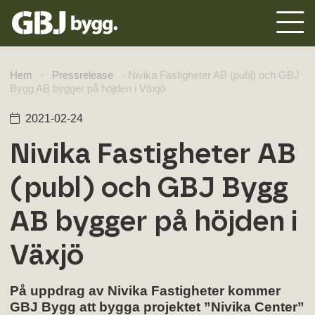
Hem
-
Pressrelease
-
Nivika Fastigheter AB (publ) och GBJ
Bygg AB bygger på höjden i Växjö
2021-02-24
Nivika Fastigheter AB
(publ) och GBJ Bygg
AB bygger på höjden i
Växjö
På uppdrag av Nivika Fastigheter kommer
GBJ Bygg att bygga projektet ”Nivika Center”