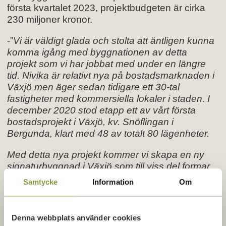
första kvartalet 2023, projektbudgeten är cirka
230 miljoner kronor.
-”
Vi är väldigt glada och stolta att äntligen kunna
komma igång med byggnationen av detta
projekt som vi har jobbat med under en längre
tid. Nivika är relativt nya på bostadsmarknaden i
Växjö men äger sedan tidigare ett 30-tal
fastigheter med kommersiella lokaler i staden. I
december 2020 stod etapp ett av vårt första
bostadsprojekt i Växjö, kv. Snöflingan i
Bergunda, klart med 48 av totalt 80 lägenheter.
Med detta nya projekt kommer vi skapa en ny
signaturbyggnad i Växjö som till viss del formar
om Växjös stadsbild men även etablerar Nivika
Samtycke
Information
Om
Fastigheter på Växjös bostadsmarknad
ytterligare.”
säger Stefan Angeskog,
fastighetschef i Växjö, Nivika.
Denna webbplats använder cookies