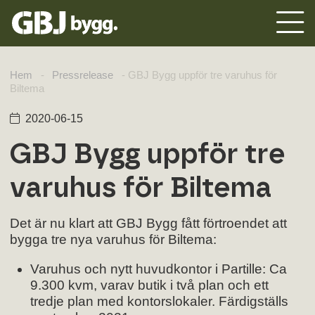
Hem
-
Pressrelease
-
GBJ Bygg uppför tre varuhus för
Biltema
2020-06-15
GBJ Bygg uppför tre
varuhus för Biltema
Det är nu klart att GBJ Bygg fått förtroendet att
bygga tre nya varuhus för Biltema:
Varuhus och nytt huvudkontor i Partille: Ca
9.300 kvm, varav butik i två plan och ett
tredje plan med kontorslokaler. Färdigställs