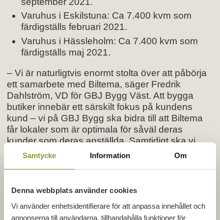
september 2021.
Varuhus i Eskilstuna: Ca 7.400 kvm som
färdigställs februari 2021.
Varuhus i Hässleholm: Ca 7.400 kvm som
färdigställs maj 2021.
– Vi är naturligtvis enormt stolta över att påbörja
ett samarbete med Biltema, säger Fredrik
Dahlström, VD för GBJ Bygg Väst. Att bygga
butiker innebär ett särskilt fokus på kundens
kund – vi på GBJ Bygg ska bidra till att Biltema
får lokaler som är optimala för såväl deras
kunder som deras anställda. Samtidigt ska vi
bygga lokaler som håller över tid med minimal
Samtycke
Information
Om
energiförbrukning och låga driftkostnader. Detta
innebär att vi i egenskap av byggentreprenör
måste vara kreativa, flexibla och kundnära, vilket
Denna webbplats använder cookies
överensstämmer väl med det som GBJ Bygg
Vi använder enhetsidentifierare för att anpassa innehållet och
särskilt värnar om, samtidigt som känner vi oss
annonserna till användarna, tillhandahålla funktioner för
trygga med uppgiften då vi har lång erfarenhet