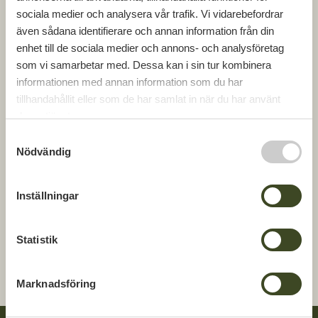
sociala medier och analysera vår trafik. Vi vidarebefordrar
av liknande uppdrag.
även sådana identifierare och annan information från din
De planerade projekten är en del i Biltemas
enhet till de sociala medier och annons- och analysföretag
satsning på nya varuhus och tillbyggnader av
som vi samarbetar med. Dessa kan i sin tur kombinera
befintliga varuhus i syfte att erbjuda sina kunder
informationen med annan information som du har
fler artiklar samt större cafédelar.
tillhandahållit eller som de har samlat in när du har använt
deras tjänster.
För ytterligare information kontakta:
S
Nödvändig
Fredrik Dahlström, 0735-95 80 60,
a
fredrik@gbjbygg.se
m
Håkan Sibbesson, 0709-56 06 50,
t
Inställningar
hakan.sibbesson@gbjbygg.se
y
c
k
Statistik
DELA
DELA
DELA
DELA:
e
PÅ
PÅ
PÅ
s
FACEBOOK
TWITTER
LINKEDIN
Marknadsföring
v
a