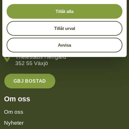
l
Tillåt alla
Kontakt
Tillåt urval
0470 – 74 88 50
info@gbjbygg.se
Avvisa
Thelestads Herrgård
352 55 Växjö
GBJ BOSTAD
Om oss
Om oss
Nyheter