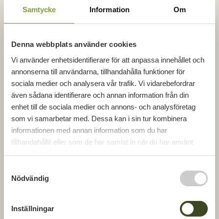
hyresrätter i samma kvarter har även
Samtycke
Information
Om
bostadsrätterna ritats av Kalmararkitekten Mats
Dahlström.
Denna webbplats använder cookies
– Det är roligt att Norra staden har blivit så väl
emottagen, säger Gunnar Hilding, GBJ Bygg:s
Vi använder enhetsidentifierare för att anpassa innehållet och
projektledare i Kalmar. Både för våra hyresrätter
annonserna till användarna, tillhandahålla funktioner för
och bostadsrätter har vi lyckats skapa en balans
sociala medier och analysera vår trafik. Vi vidarebefordrar
mellan läge, kvalitet och kostnad som gör att
även sådana identifierare och annan information från din
lägenheterna upplevs som attraktiva.
enhet till de sociala medier och annons- och analysföretag
som vi samarbetar med. Dessa kan i sin tur kombinera
I april startar GBJ Bygg den avslutande tredje
informationen med annan information som du har
byggetappen i ”tegelkvarteret” som gör att hela
tillhandahållit eller som de har samlat in när du har använt
det yttre kvarteret blir komplett. Denna etapp i
deras tjänster.
kvarteret Råstenen består av 54 bostäder
S
fördelade på 4 punkthus. Lägenheternas storlek
Nödvändig
a
är på 1-3 rok.
m
Senare i vår kommer GBJ Bygg även att påbörja
t
Inställningar
byggnation på Karlssons äng. Första etappen
y