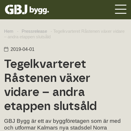
Hem
-
Pressrelease
-
Tegelkvarteret Råstenen växer vidare
– andra etappen slutsåld
2019-04-01
Tegelkvarteret
Råstenen växer
vidare – andra
etappen slutsåld
GBJ Bygg är ett av byggföretagen som är med
och utformar Kalmars nya stadsdel Norra